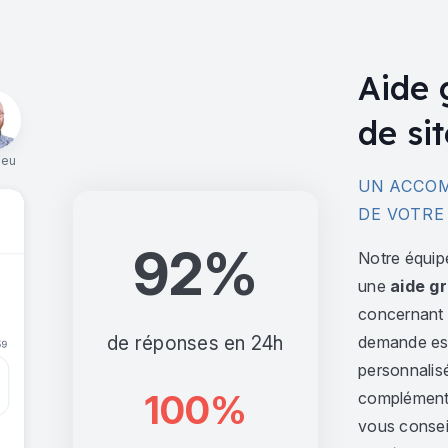
Aide 
de sit
ieu
UN ACCOM
DE VOTRE
92%
Notre équip
une
aide gr
concernant l
de réponses en 24h
demande est 
personnalis
100%
complément,
vous consei