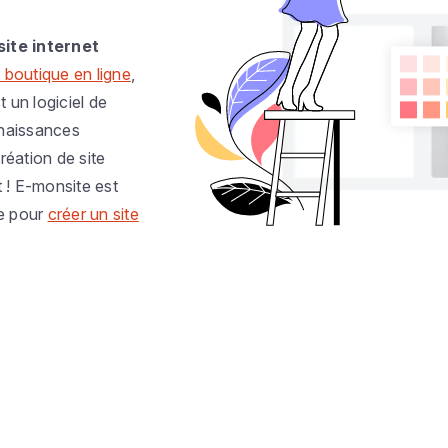
site internet
 boutique en ligne
,
t un logiciel de
nnaissances
réation de site
t ! E-monsite est
e pour
créer un site