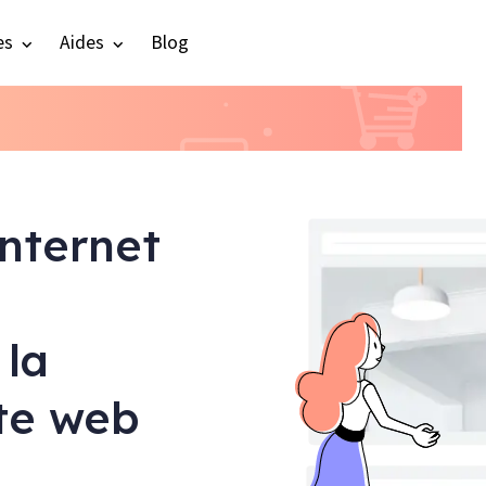
es
Aides
Blog
internet
 la
ite web