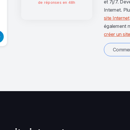
et 7j/7. Dev
de réponses en 48h
Internet. Pl
site Internet
également n
créer un site
Comment