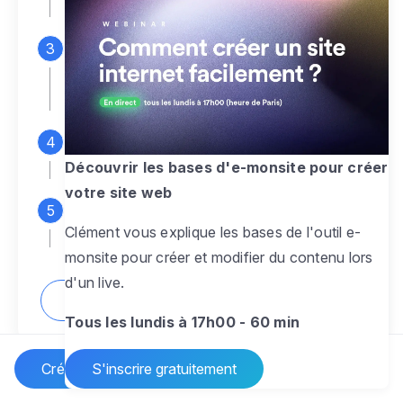
espace d'administration
Personnalisez entièrement le
design
pour créer un site web sur-mesure,
à votre image
Ajoutez des pages
sans limite pour
présenter votre activité, votre passion
Découvrir les bases d'e-monsite pour créer
votre site web
Profitez des fonctionnalités et outils
Clément vous explique les bases de l'outil e-
pour rendre votre site dynamique
monsite pour créer et modifier du contenu lors
d'un live.
Comment créer un site internet ?
Tous les lundis à 17h00 - 60 min
Créer un site Internet
S'inscrire gratuitement
Vos questions sur la création de site