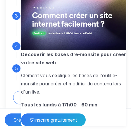
espace d'administration
Personnalisez entièrement le
design
pour créer un site web sur-mesure,
à votre image
Ajoutez des pages
sans limite pour
présenter votre activité, votre passion
Découvrir les bases d'e-monsite pour créer
votre site web
Profitez des fonctionnalités et outils
Clément vous explique les bases de l'outil e-
pour rendre votre site dynamique
monsite pour créer et modifier du contenu lors
d'un live.
Comment créer un site internet ?
Tous les lundis à 17h00 - 60 min
Créer un site Internet
S'inscrire gratuitement
Vos questions sur la création de site