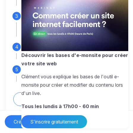
espace d'administration
Personnalisez entièrement le
design
pour créer un site web sur-mesure,
à votre image
Ajoutez des pages
sans limite pour
présenter votre activité, votre passion
Découvrir les bases d'e-monsite pour créer
votre site web
Profitez des fonctionnalités et outils
Clément vous explique les bases de l'outil e-
pour rendre votre site dynamique
monsite pour créer et modifier du contenu lors
d'un live.
Comment créer un site internet ?
Tous les lundis à 17h00 - 60 min
Créer un site Internet
S'inscrire gratuitement
Vos questions sur la création de site