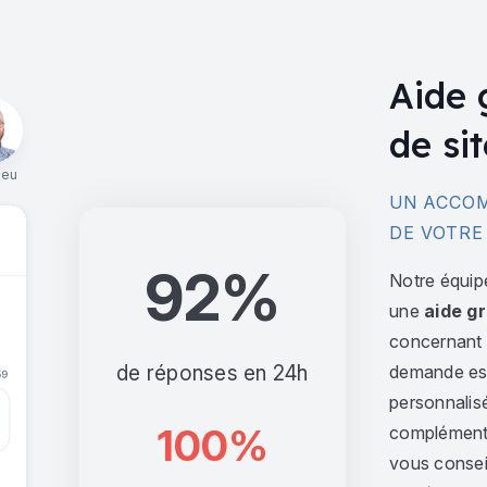
Aide 
de sit
ieu
UN ACCOM
DE VOTRE
92%
Notre équip
une
aide gr
concernant l
de réponses en 24h
demande est 
personnalis
100%
complément,
vous consei