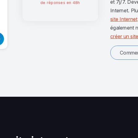
et 7j/7. Dev
de réponses en 48h
Internet. Pl
site Internet
également n
créer un site
Comment