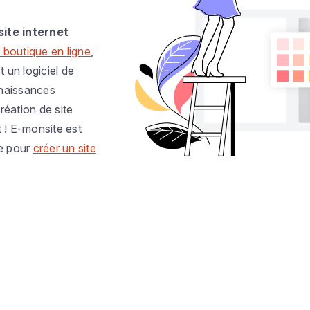
site internet
 boutique en ligne
,
t un logiciel de
nnaissances
réation de site
t ! E-monsite est
e pour
créer un site