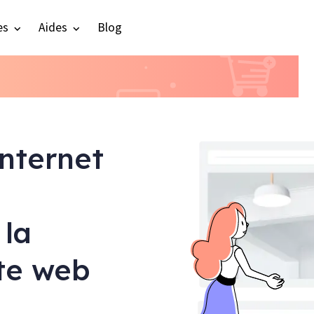
es
Aides
Blog
internet
 la
ite web