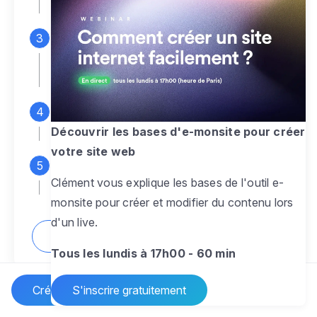
espace d'administration
Personnalisez entièrement le
design
pour créer un site web sur-mesure,
à votre image
Ajoutez des pages
sans limite pour
présenter votre activité, votre passion
Découvrir les bases d'e-monsite pour créer
votre site web
Profitez des fonctionnalités et outils
Clément vous explique les bases de l'outil e-
pour rendre votre site dynamique
monsite pour créer et modifier du contenu lors
d'un live.
Comment créer un site internet ?
Tous les lundis à 17h00 - 60 min
Créer un site Internet
S'inscrire gratuitement
Vos questions sur la création de site