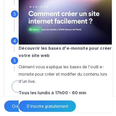
espace d'administration
Personnalisez entièrement le
design
pour créer un site web sur-mesure,
à votre image
Ajoutez des pages
sans limite pour
présenter votre activité, votre passion
Découvrir les bases d'e-monsite pour créer
votre site web
Profitez des fonctionnalités et outils
Clément vous explique les bases de l'outil e-
pour rendre votre site dynamique
monsite pour créer et modifier du contenu lors
d'un live.
Comment créer un site internet ?
Tous les lundis à 17h00 - 60 min
Créer un site Internet
S'inscrire gratuitement
Vos questions sur la création de site