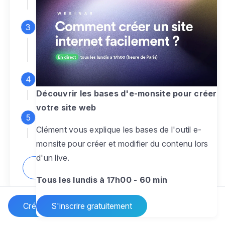
espace d'administration
Personnalisez entièrement le
design
pour créer un site web sur-mesure,
à votre image
Ajoutez des pages
sans limite pour
présenter votre activité, votre passion
Découvrir les bases d'e-monsite pour créer
votre site web
Profitez des fonctionnalités et outils
Clément vous explique les bases de l'outil e-
pour rendre votre site dynamique
monsite pour créer et modifier du contenu lors
d'un live.
Comment créer un site internet ?
Tous les lundis à 17h00 - 60 min
Créer un site Internet
S'inscrire gratuitement
Vos questions sur la création de site