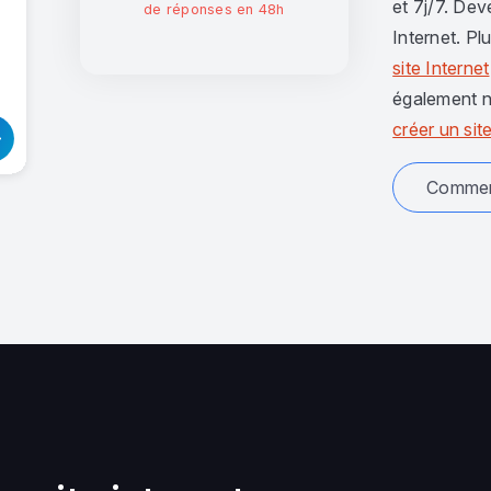
et 7j/7. Dev
de réponses en 48h
Internet. Pl
site Internet
également n
créer un site
Comment