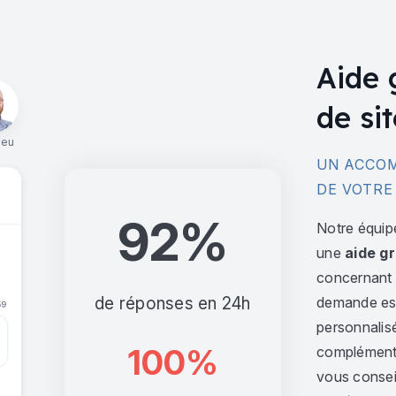
Aide 
de sit
ieu
UN ACCOM
DE VOTRE
92%
Notre équip
une
aide gr
concernant l
de réponses en 24h
demande est 
personnalis
100%
complément,
vous consei