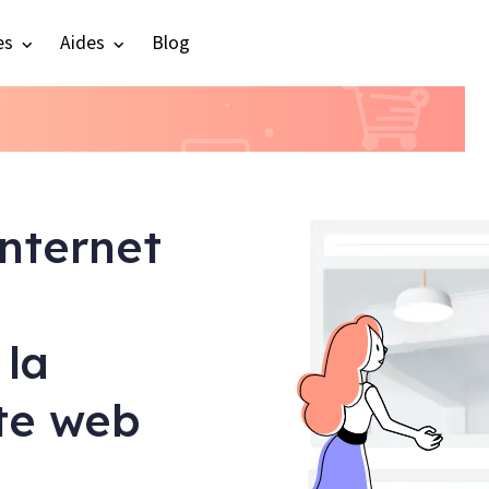
es
Aides
Blog
internet
 la
ite web