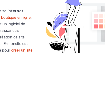
site internet
 boutique en ligne
,
t un logiciel de
nnaissances
réation de site
t ! E-monsite est
e pour
créer un site