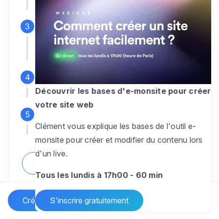
espace d'administration
Personnalisez entièrement le
design
pour créer un site web sur-mesure,
à votre image
Ajoutez des pages
sans limite pour
présenter votre activité, votre passion
Découvrir les bases d'e-monsite pour créer
votre site web
Profitez des fonctionnalités et outils
Clément vous explique les bases de l'outil e-
pour rendre votre site dynamique
monsite pour créer et modifier du contenu lors
d'un live.
Comment créer un site internet ?
Tous les lundis à 17h00 - 60 min
Créer un site Internet
S'inscrire gratuitement
Vos questions sur la création de site