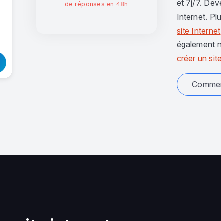
et 7j/7. Dev
de réponses en 48h
Internet. Pl
site Internet
également n
créer un site
Comment