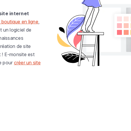
site internet
 boutique en ligne
,
t un logiciel de
nnaissances
réation de site
t ! E-monsite est
e pour
créer un site