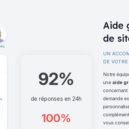
Aide 
de sit
ieu
UN ACCOM
DE VOTRE
92%
Notre équip
une
aide gr
concernant l
de réponses en 24h
demande est 
personnalis
100%
complément,
vous consei