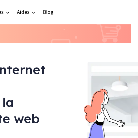
es
Aides
Blog
internet
 la
ite web