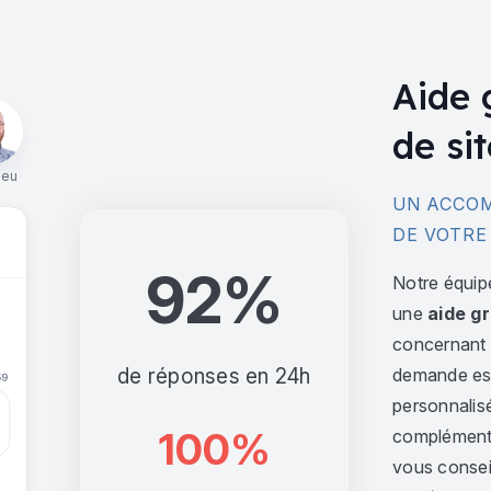
Aide 
de sit
ieu
UN ACCOM
DE VOTRE
92%
Notre équip
une
aide gr
concernant l
de réponses en 24h
demande est 
personnalis
100%
complément,
vous consei