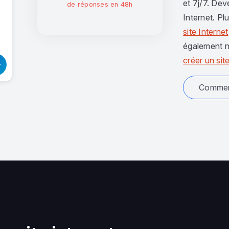
et 7j/7. Dev
de réponses en 48h
Internet. Pl
site Internet
également n
créer un site
Comment