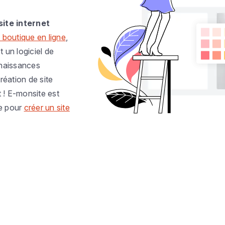
site internet
 boutique en ligne
,
t un logiciel de
nnaissances
réation de site
t ! E-monsite est
e pour
créer un site