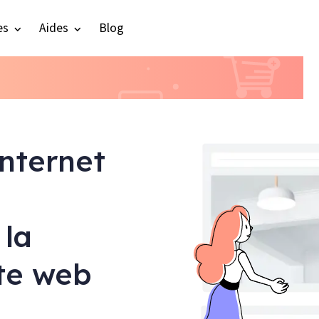
es
Aides
Blog
internet
 la
ite web