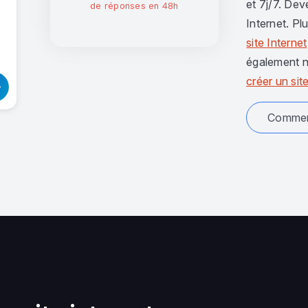
et 7j/7. Dev
de réponses en 48h
Internet. Pl
site Internet
également n
créer un site
Comment