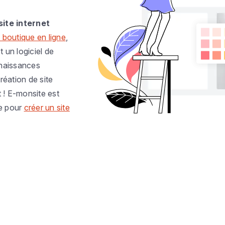
site internet
 boutique en ligne
,
t un logiciel de
nnaissances
réation de site
t ! E-monsite est
e pour
créer un site