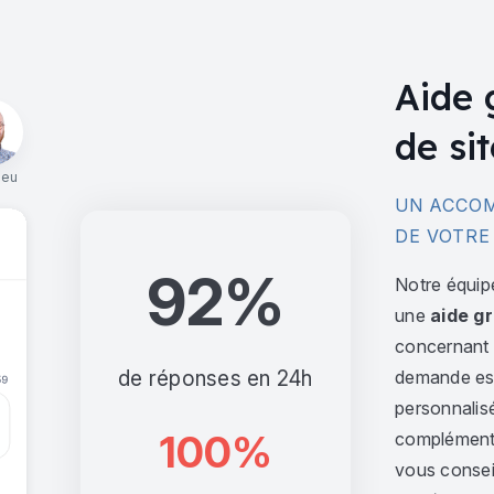
Aide 
de sit
ieu
UN ACCOM
DE VOTRE
92%
Notre équip
une
aide gr
concernant l
de réponses en 24h
demande est 
personnalis
100%
complément,
vous consei