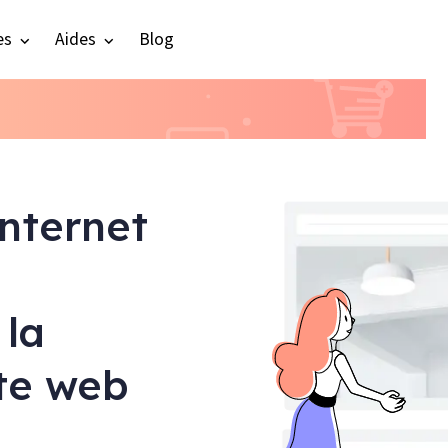
es
Aides
Blog
internet
 la
ite web