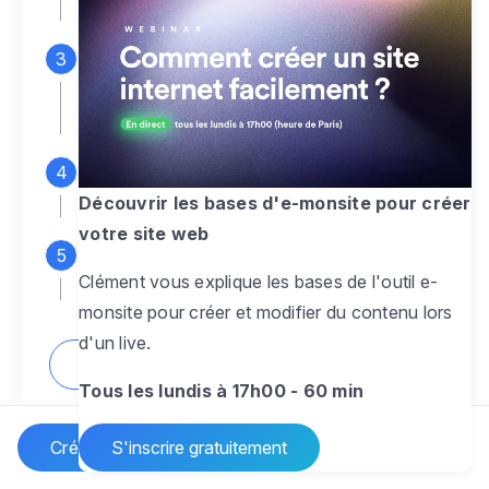
espace d'administration
Personnalisez entièrement le
design
pour créer un site web sur-mesure,
à votre image
Ajoutez des pages
sans limite pour
présenter votre activité, votre passion
Découvrir les bases d'e-monsite pour créer
votre site web
Profitez des fonctionnalités et outils
Clément vous explique les bases de l'outil e-
pour rendre votre site dynamique
monsite pour créer et modifier du contenu lors
d'un live.
Comment créer un site internet ?
Tous les lundis à 17h00 - 60 min
Créer un site Internet
S'inscrire gratuitement
Vos questions sur la création de site