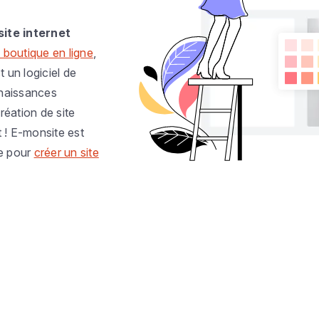
site internet
 boutique en ligne
,
t un logiciel de
nnaissances
réation de site
t ! E-monsite est
e pour
créer un site