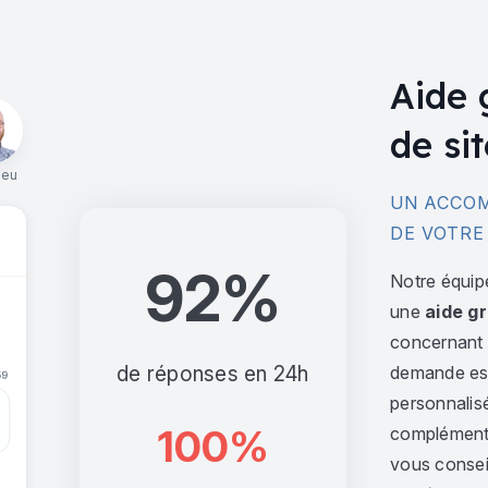
Aide 
de sit
ieu
UN ACCOM
DE VOTRE
92%
Notre équip
une
aide gr
concernant l
de réponses en 24h
demande est 
personnalis
100%
complément,
vous consei