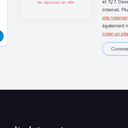
et 7j/7. Dev
de réponses en 48h
Internet. Pl
site Internet
également n
créer un site
Comment