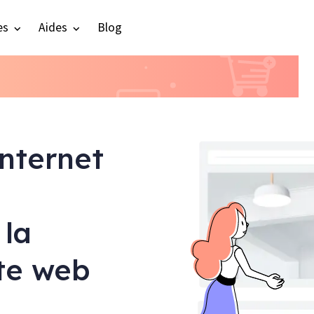
es
Aides
Blog
internet
 la
ite web