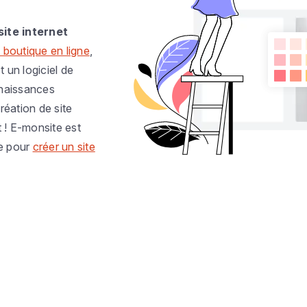
site internet
 boutique en ligne
,
t un logiciel de
nnaissances
réation de site
t ! E-monsite est
e pour
créer un site