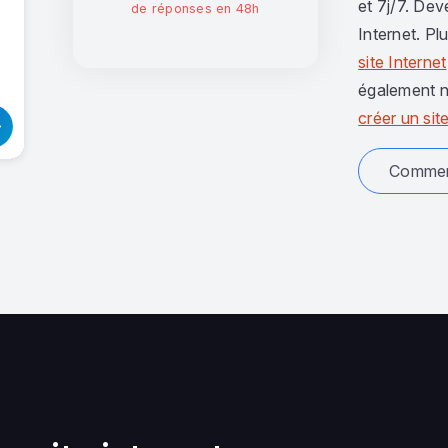
et 7j/7. Dev
de réponses en 48h
Internet. Pl
site Internet
également n
créer un site
Comment