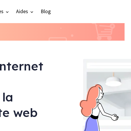
es
Aides
Blog
internet
 la
ite web