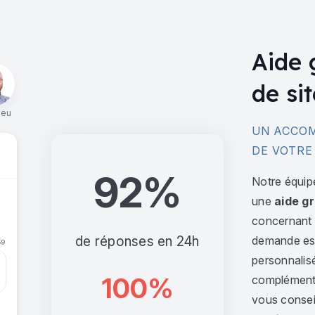
Aide 
de sit
ieu
UN ACCOM
DE VOTRE
92%
Notre équip
une
aide gr
concernant l
de réponses en 24h
demande est 
personnalis
100%
complément,
vous consei