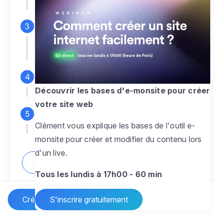
espace d'administration
Personnalisez entièrement le
design
pour créer un site web sur-mesure,
à votre image
Ajoutez des pages
sans limite pour
présenter votre activité, votre passion
Découvrir les bases d'e-monsite pour créer
votre site web
Profitez des fonctionnalités et outils
Clément vous explique les bases de l'outil e-
pour rendre votre site dynamique
monsite pour créer et modifier du contenu lors
d'un live.
Comment créer un site internet ?
Tous les lundis à 17h00 - 60 min
Créer un site Internet
S'inscrire gratuitement
Vos questions sur la création de site