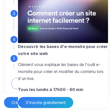
espace d'administration
Personnalisez entièrement le
design
pour créer un site web sur-mesure,
à votre image
Ajoutez des pages
sans limite pour
présenter votre activité, votre passion
Découvrir les bases d'e-monsite pour créer
votre site web
Profitez des fonctionnalités et outils
Clément vous explique les bases de l'outil e-
pour rendre votre site dynamique
monsite pour créer et modifier du contenu lors
d'un live.
Comment créer un site internet ?
Tous les lundis à 17h00 - 60 min
Créer un site Internet
S'inscrire gratuitement
Vos questions sur la création de site