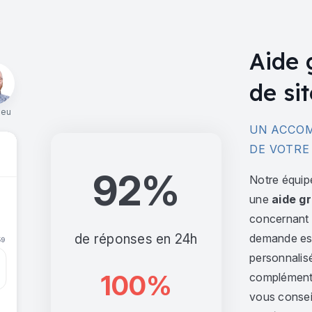
Aide 
de sit
ieu
UN ACCOM
DE VOTRE
92%
Notre équip
une
aide gr
concernant l
de réponses en 24h
demande est 
personnalis
100%
complément,
vous consei