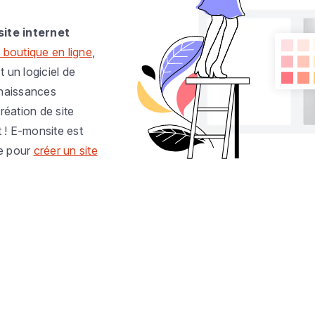
site internet
 boutique en ligne
,
t un logiciel de
nnaissances
réation de site
t ! E-monsite est
e pour
créer un site