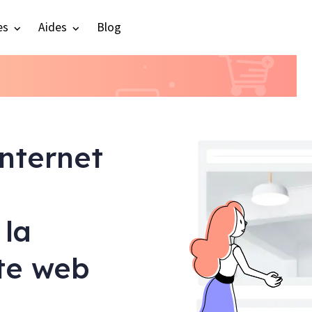
es
Aides
Blog
internet
 la
ite web