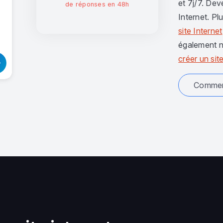
et 7j/7. Dev
de réponses en 48h
Internet. Pl
site Internet
également n
créer un site
Comment