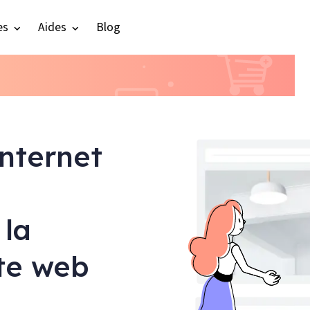
es
Aides
Blog
internet
 la
ite web