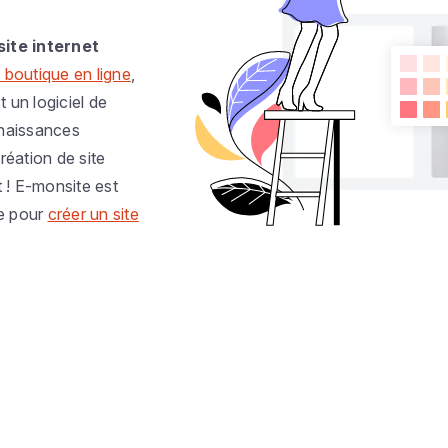
site internet
 boutique en ligne
,
t un logiciel de
nnaissances
réation de site
t ! E-monsite est
e pour
créer un site