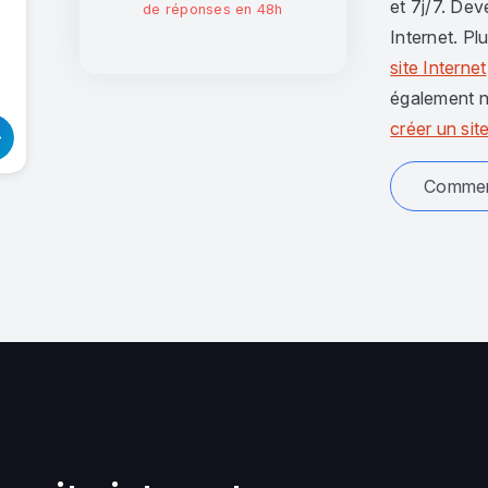
et 7j/7. Dev
de réponses en 48h
Internet. Pl
site Internet
également n
créer un site
Comment