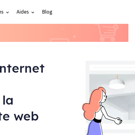
es
Aides
Blog
internet
 la
ite web