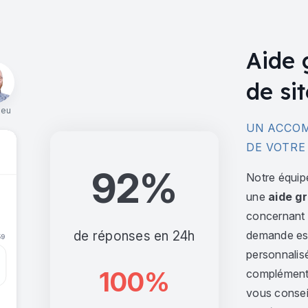
Aide 
de sit
ieu
UN ACCOM
DE VOTRE
92%
Notre équip
une
aide gr
concernant l
de réponses en 24h
demande est 
personnalis
100%
complément,
vous consei