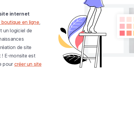
site internet
 boutique en ligne
,
t un logiciel de
nnaissances
réation de site
t ! E-monsite est
e pour
créer un site