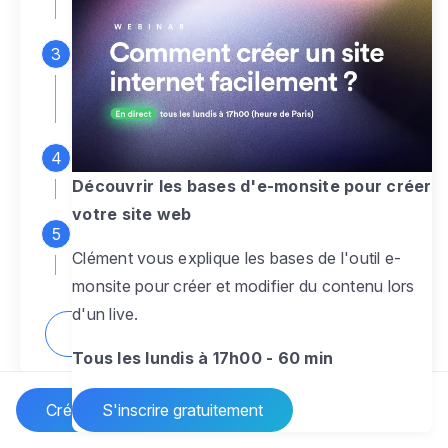
espace d'administration
Personnalisez entièrement le
design
pour créer un site web sur-mesure,
à votre image
Ajoutez des pages
sans limite pour
présenter votre activité, votre passion
Découvrir les bases d'e-monsite pour créer
votre site web
Profitez des fonctionnalités et outils
Clément vous explique les bases de l'outil e-
pour rendre votre site dynamique
monsite pour créer et modifier du contenu lors
d'un live.
Comment créer un site internet ?
Tous les lundis à 17h00 - 60 min
Créer un site Internet
S'inscrire gratuitement
Vos questions sur la création de site