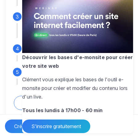
espace d'administration
Personnalisez entièrement le
design
pour créer un site web sur-mesure,
à votre image
Ajoutez des pages
sans limite pour
présenter votre activité, votre passion
Découvrir les bases d'e-monsite pour créer
votre site web
Profitez des fonctionnalités et outils
Clément vous explique les bases de l'outil e-
pour rendre votre site dynamique
monsite pour créer et modifier du contenu lors
d'un live.
Comment créer un site internet ?
Tous les lundis à 17h00 - 60 min
Créer un site Internet
S'inscrire gratuitement
Vos questions sur la création de site