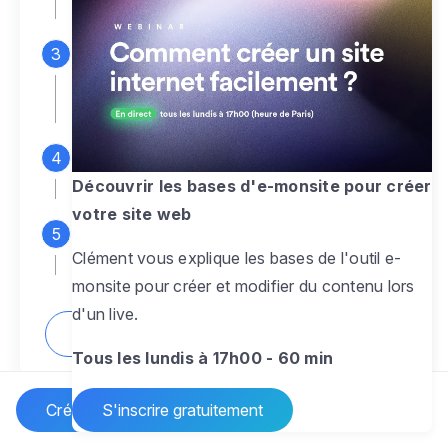
espace d'administration
Personnalisez entièrement le
design
pour créer un site web sur-mesure,
à votre image
Ajoutez des pages
sans limite pour
présenter votre activité, votre passion
Découvrir les bases d'e-monsite pour créer
votre site web
Profitez des fonctionnalités et outils
Clément vous explique les bases de l'outil e-
pour rendre votre site dynamique
monsite pour créer et modifier du contenu lors
d'un live.
Comment créer un site internet ?
Tous les lundis à 17h00 - 60 min
Créer un site Internet
S'inscrire gratuitement
Vos questions sur la création de site