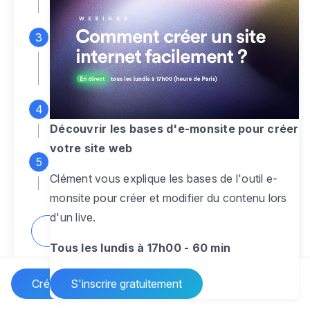
espace d'administration
Personnalisez entièrement le
design
pour créer un site web sur-mesure,
à votre image
Ajoutez des pages
sans limite pour
présenter votre activité, votre passion
Découvrir les bases d'e-monsite pour créer
votre site web
Profitez des fonctionnalités et outils
Clément vous explique les bases de l'outil e-
pour rendre votre site dynamique
monsite pour créer et modifier du contenu lors
d'un live.
Comment créer un site internet ?
Tous les lundis à 17h00 - 60 min
Créer un site Internet
S'inscrire gratuitement
Vos questions sur la création de site