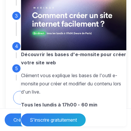
espace d'administration
Personnalisez entièrement le
design
pour créer un site web sur-mesure,
à votre image
Ajoutez des pages
sans limite pour
présenter votre activité, votre passion
Découvrir les bases d'e-monsite pour créer
votre site web
Profitez des fonctionnalités et outils
Clément vous explique les bases de l'outil e-
pour rendre votre site dynamique
monsite pour créer et modifier du contenu lors
d'un live.
Comment créer un site internet ?
Tous les lundis à 17h00 - 60 min
Créer un site Internet
S'inscrire gratuitement
Vos questions sur la création de site