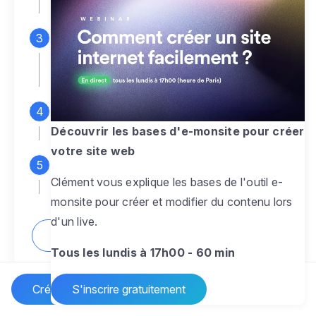
espace d'administration
Personnalisez entièrement le
design
pour créer un site web sur-mesure,
à votre image
Ajoutez des pages
sans limite pour
présenter votre activité, votre passion
Découvrir les bases d'e-monsite pour créer
votre site web
Profitez des fonctionnalités et outils
Clément vous explique les bases de l'outil e-
pour rendre votre site dynamique
monsite pour créer et modifier du contenu lors
d'un live.
Comment créer un site internet ?
Tous les lundis à 17h00 - 60 min
Créer un site Internet
S'inscrire gratuitement
Vos questions sur la création de site