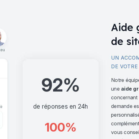
Aide 
de sit
ieu
UN ACCOM
DE VOTRE
92%
Notre équip
une
aide gr
concernant l
de réponses en 24h
demande est 
personnalis
100%
complément,
vous consei