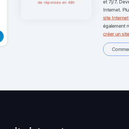
et 7j/7. Dev
de réponses en 48h
Internet. Pl
site Internet
également n
créer un site
Comment