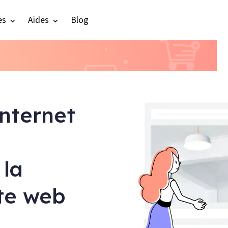
es
Aides
Blog
internet
 la
ite web