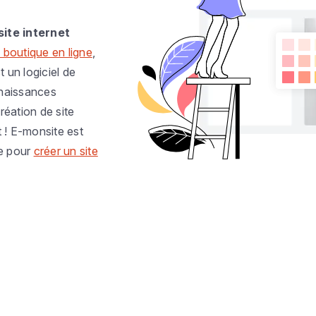
site internet
 boutique en ligne
,
t un logiciel de
nnaissances
réation de site
t ! E-monsite est
e pour
créer un site