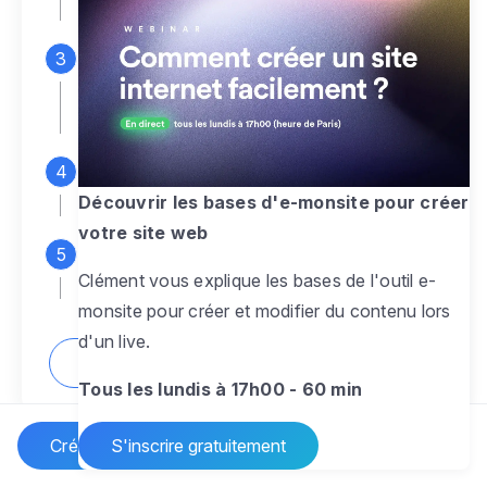
espace d'administration
Personnalisez entièrement le
design
pour créer un site web sur-mesure,
à votre image
Ajoutez des pages
sans limite pour
présenter votre activité, votre passion
Découvrir les bases d'e-monsite pour créer
votre site web
Profitez des fonctionnalités et outils
Clément vous explique les bases de l'outil e-
pour rendre votre site dynamique
monsite pour créer et modifier du contenu lors
d'un live.
Comment créer un site internet ?
Tous les lundis à 17h00 - 60 min
Créer un site Internet
S'inscrire gratuitement
Vos questions sur la création de site