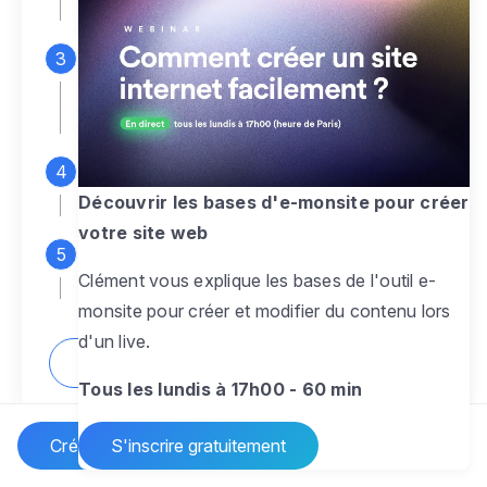
espace d'administration
Personnalisez entièrement le
design
pour créer un site web sur-mesure,
à votre image
Ajoutez des pages
sans limite pour
présenter votre activité, votre passion
Découvrir les bases d'e-monsite pour créer
votre site web
Profitez des fonctionnalités et outils
Clément vous explique les bases de l'outil e-
pour rendre votre site dynamique
monsite pour créer et modifier du contenu lors
d'un live.
Comment créer un site internet ?
Tous les lundis à 17h00 - 60 min
Créer un site Internet
S'inscrire gratuitement
Vos questions sur la création de site