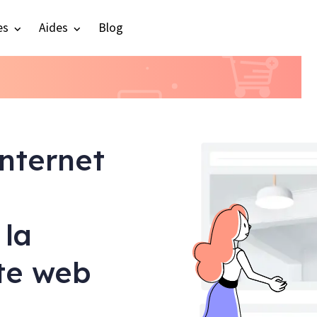
es
Aides
Blog
internet
 la
ite web