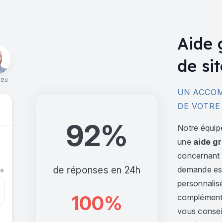
Aide 
de sit
ieu
UN ACCOM
DE VOTRE
92%
Notre équip
une
aide gr
concernant l
de réponses en 24h
demande est 
personnalis
100%
complément,
vous consei