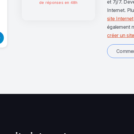
et 7j/7. Dev
de réponses en 48h
Internet. Pl
site Internet
également n
créer un site
Comment