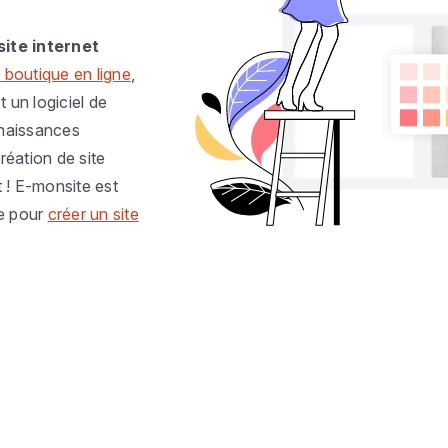
site internet
 boutique en ligne
,
t un logiciel de
nnaissances
réation de site
t ! E-monsite est
e pour
créer un site