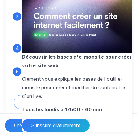
espace d'administration
Personnalisez entièrement le
design
pour créer un site web sur-mesure,
à votre image
Ajoutez des pages
sans limite pour
présenter votre activité, votre passion
Découvrir les bases d'e-monsite pour créer
votre site web
Profitez des fonctionnalités et outils
Clément vous explique les bases de l'outil e-
pour rendre votre site dynamique
monsite pour créer et modifier du contenu lors
d'un live.
Comment créer un site internet ?
Tous les lundis à 17h00 - 60 min
Créer un site Internet
S'inscrire gratuitement
Vos questions sur la création de site