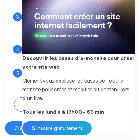
espace d'administration
Personnalisez entièrement le
design
pour créer un site web sur-mesure,
à votre image
Ajoutez des pages
sans limite pour
présenter votre activité, votre passion
Découvrir les bases d'e-monsite pour créer
votre site web
Profitez des fonctionnalités et outils
Clément vous explique les bases de l'outil e-
pour rendre votre site dynamique
monsite pour créer et modifier du contenu lors
d'un live.
Comment créer un site internet ?
Tous les lundis à 17h00 - 60 min
Créer un site Internet
S'inscrire gratuitement
Vos questions sur la création de site