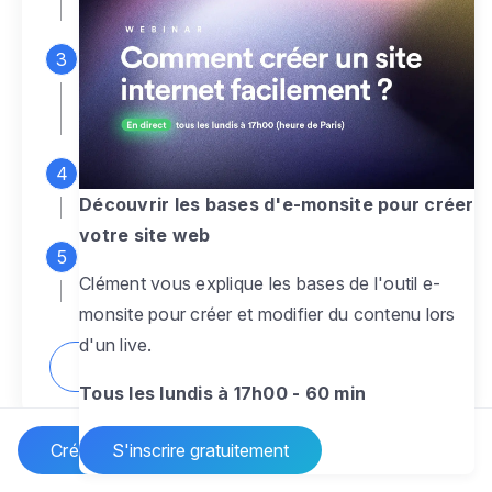
espace d'administration
Personnalisez entièrement le
design
pour créer un site web sur-mesure,
à votre image
Ajoutez des pages
sans limite pour
présenter votre activité, votre passion
Découvrir les bases d'e-monsite pour créer
votre site web
Profitez des fonctionnalités et outils
Clément vous explique les bases de l'outil e-
pour rendre votre site dynamique
monsite pour créer et modifier du contenu lors
d'un live.
Comment créer un site internet ?
Tous les lundis à 17h00 - 60 min
Créer un site Internet
S'inscrire gratuitement
Vos questions sur la création de site