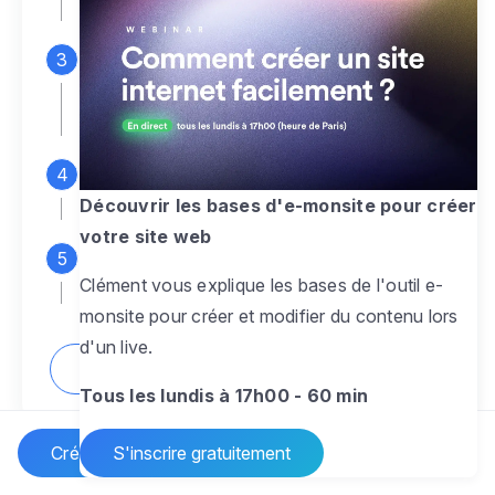
espace d'administration
Personnalisez entièrement le
design
pour créer un site web sur-mesure,
à votre image
Ajoutez des pages
sans limite pour
présenter votre activité, votre passion
Découvrir les bases d'e-monsite pour créer
votre site web
Profitez des fonctionnalités et outils
Clément vous explique les bases de l'outil e-
pour rendre votre site dynamique
monsite pour créer et modifier du contenu lors
d'un live.
Comment créer un site internet ?
Tous les lundis à 17h00 - 60 min
Créer un site Internet
S'inscrire gratuitement
Vos questions sur la création de site