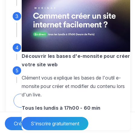
espace d'administration
Personnalisez entièrement le
design
pour créer un site web sur-mesure,
à votre image
Ajoutez des pages
sans limite pour
présenter votre activité, votre passion
Découvrir les bases d'e-monsite pour créer
votre site web
Profitez des fonctionnalités et outils
Clément vous explique les bases de l'outil e-
pour rendre votre site dynamique
monsite pour créer et modifier du contenu lors
d'un live.
Comment créer un site internet ?
Tous les lundis à 17h00 - 60 min
Créer un site Internet
S'inscrire gratuitement
Vos questions sur la création de site