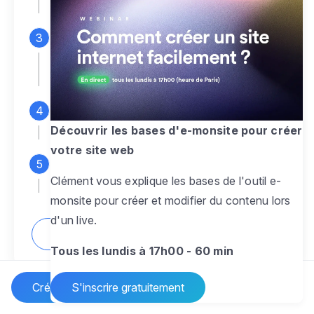
espace d'administration
Personnalisez entièrement le
design
pour créer un site web sur-mesure,
à votre image
Ajoutez des pages
sans limite pour
présenter votre activité, votre passion
Découvrir les bases d'e-monsite pour créer
votre site web
Profitez des fonctionnalités et outils
Clément vous explique les bases de l'outil e-
pour rendre votre site dynamique
monsite pour créer et modifier du contenu lors
d'un live.
Comment créer un site internet ?
Tous les lundis à 17h00 - 60 min
Créer un site Internet
S'inscrire gratuitement
Vos questions sur la création de site