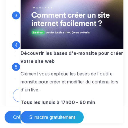
espace d'administration
Personnalisez entièrement le
design
pour créer un site web sur-mesure,
à votre image
Ajoutez des pages
sans limite pour
présenter votre activité, votre passion
Découvrir les bases d'e-monsite pour créer
votre site web
Profitez des fonctionnalités et outils
Clément vous explique les bases de l'outil e-
pour rendre votre site dynamique
monsite pour créer et modifier du contenu lors
d'un live.
Comment créer un site internet ?
Tous les lundis à 17h00 - 60 min
Créer un site Internet
S'inscrire gratuitement
Vos questions sur la création de site