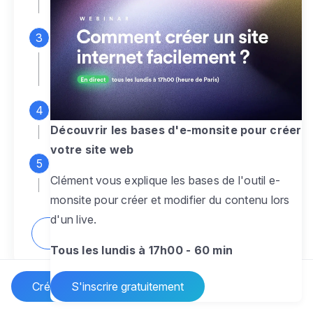
espace d'administration
Personnalisez entièrement le
design
pour créer un site web sur-mesure,
à votre image
Ajoutez des pages
sans limite pour
présenter votre activité, votre passion
Découvrir les bases d'e-monsite pour créer
votre site web
Profitez des fonctionnalités et outils
Clément vous explique les bases de l'outil e-
pour rendre votre site dynamique
monsite pour créer et modifier du contenu lors
d'un live.
Comment créer un site internet ?
Tous les lundis à 17h00 - 60 min
Créer un site Internet
S'inscrire gratuitement
Vos questions sur la création de site