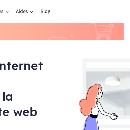
es
Aides
Blog
internet
 la
ite web