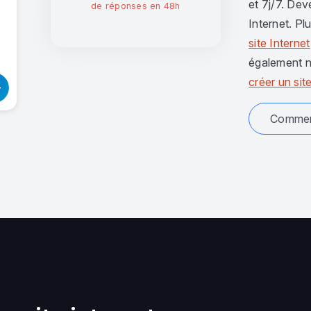
et 7j/7. Dev
de réponses en 48h
Internet. Pl
site Internet
également n
créer un site
Comment