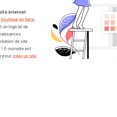
site internet
 boutique en ligne
,
t un logiciel de
nnaissances
réation de site
t ! E-monsite est
e pour
créer un site