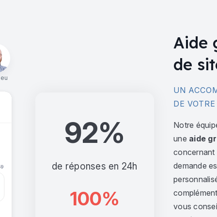
Aide 
de sit
ieu
UN ACCOM
DE VOTRE
92%
Notre équip
une
aide gr
concernant l
de réponses en 24h
demande est 
personnalis
100%
complément,
vous consei