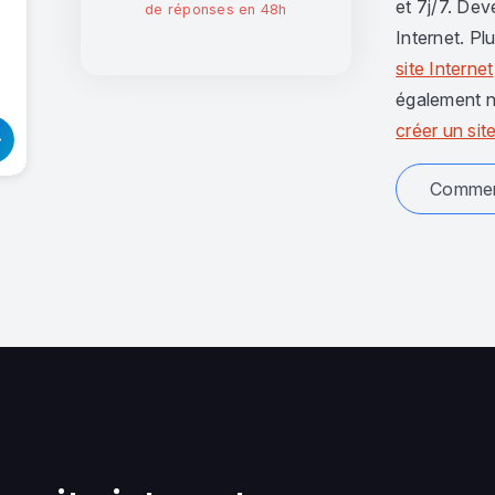
et 7j/7. Dev
de réponses en 48h
Internet. Pl
site Internet
également n
créer un site
Comment