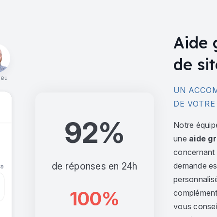
Aide 
de sit
ieu
UN ACCOM
DE VOTRE
92%
Notre équip
une
aide gr
concernant l
de réponses en 24h
demande est 
personnalis
100%
complément,
vous consei