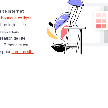
site internet
 boutique en ligne
,
t un logiciel de
nnaissances
réation de site
t ! E-monsite est
e pour
créer un site