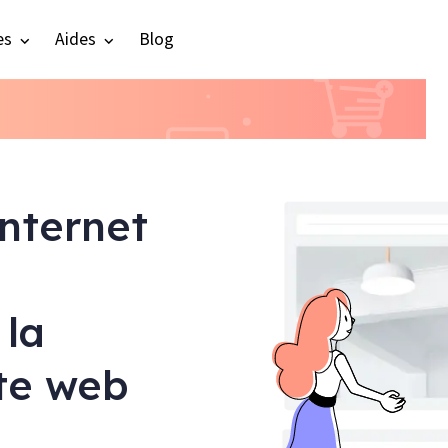
es
Aides
Blog
internet
 la
ite web