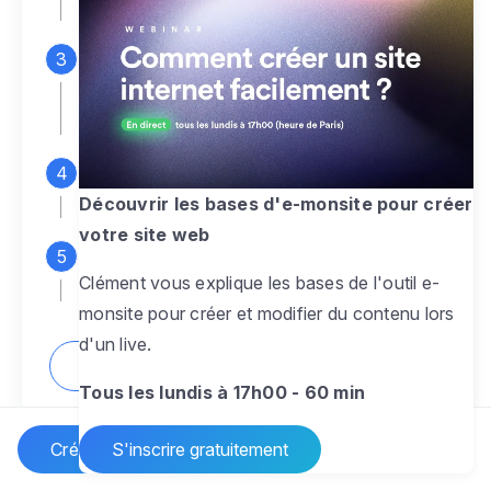
espace d'administration
Personnalisez entièrement le
design
pour créer un site web sur-mesure,
à votre image
Ajoutez des pages
sans limite pour
présenter votre activité, votre passion
Découvrir les bases d'e-monsite pour créer
votre site web
Profitez des fonctionnalités et outils
Clément vous explique les bases de l'outil e-
pour rendre votre site dynamique
monsite pour créer et modifier du contenu lors
d'un live.
Comment créer un site internet ?
Tous les lundis à 17h00 - 60 min
Créer un site Internet
S'inscrire gratuitement
Vos questions sur la création de site