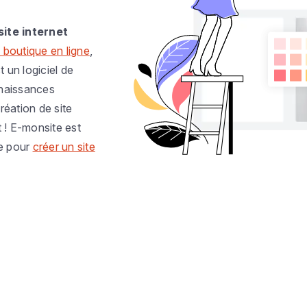
site internet
 boutique en ligne
,
t un logiciel de
nnaissances
réation de site
t ! E-monsite est
e pour
créer un site