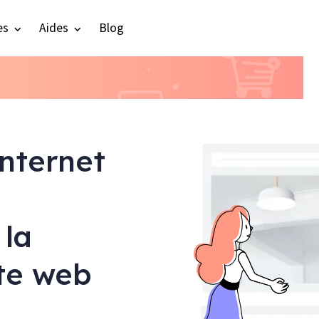
es
Aides
Blog
internet
 la
ite web