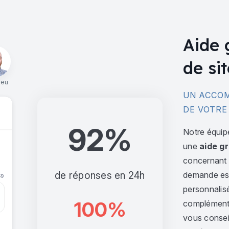
Aide 
de sit
ieu
UN ACCOM
DE VOTRE
92%
Notre équip
une
aide gr
concernant l
de réponses en 24h
demande est 
personnalis
100%
complément,
vous consei