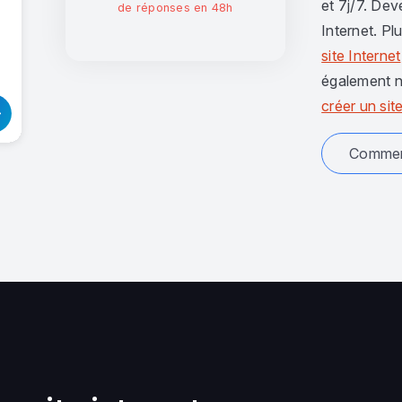
et 7j/7. Dev
de réponses en 48h
Internet. Pl
site Internet
également n
créer un site
Comment