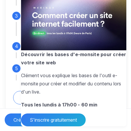
espace d'administration
Personnalisez entièrement le
design
pour créer un site web sur-mesure,
à votre image
Ajoutez des pages
sans limite pour
présenter votre activité, votre passion
Découvrir les bases d'e-monsite pour créer
votre site web
Profitez des fonctionnalités et outils
Clément vous explique les bases de l'outil e-
pour rendre votre site dynamique
monsite pour créer et modifier du contenu lors
d'un live.
Comment créer un site internet ?
Tous les lundis à 17h00 - 60 min
Créer un site Internet
S'inscrire gratuitement
Vos questions sur la création de site