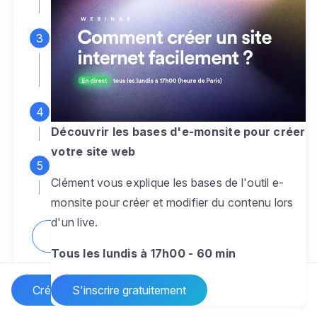
espace d'administration
Personnalisez entièrement le
design
pour créer un site web sur-mesure,
à votre image
Ajoutez des pages
sans limite pour
présenter votre activité, votre passion
Découvrir les bases d'e-monsite pour créer
votre site web
Profitez des fonctionnalités et outils
Clément vous explique les bases de l'outil e-
pour rendre votre site dynamique
monsite pour créer et modifier du contenu lors
d'un live.
Comment créer un site internet ?
Tous les lundis à 17h00 - 60 min
Créer un site Internet
S'inscrire gratuitement
Vos questions sur la création de site