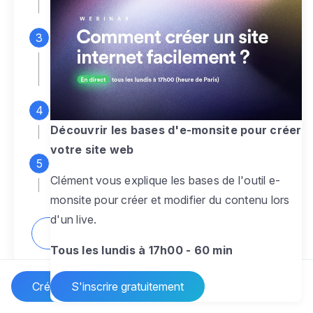
espace d'administration
Personnalisez entièrement le
design
pour créer un site web sur-mesure,
à votre image
Ajoutez des pages
sans limite pour
présenter votre activité, votre passion
Découvrir les bases d'e-monsite pour créer
votre site web
Profitez des fonctionnalités et outils
Clément vous explique les bases de l'outil e-
pour rendre votre site dynamique
monsite pour créer et modifier du contenu lors
d'un live.
Comment créer un site internet ?
Tous les lundis à 17h00 - 60 min
Créer un site Internet
S'inscrire gratuitement
Vos questions sur la création de site