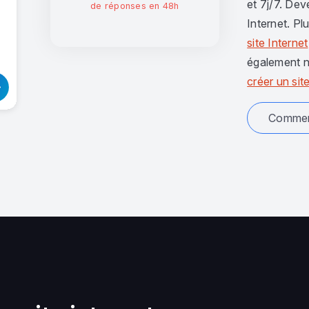
et 7j/7. Dev
de réponses en 48h
Internet. Pl
site Internet
également n
créer un site
Comment