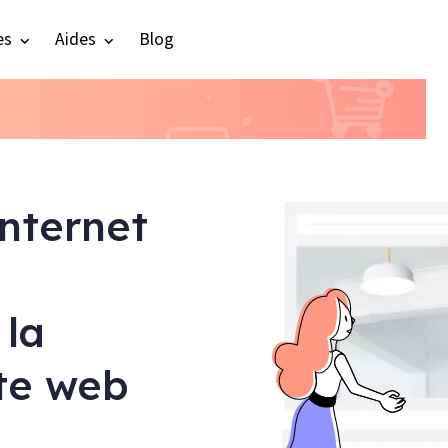
es
Aides
Blog
internet
 la
ite web