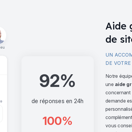
Aide 
de sit
ieu
UN ACCOM
DE VOTRE
92%
Notre équip
une
aide gr
concernant l
de réponses en 24h
demande est 
personnalis
100%
complément,
vous consei