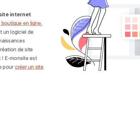
site internet
 boutique en ligne
,
t un logiciel de
nnaissances
réation de site
t ! E-monsite est
e pour
créer un site