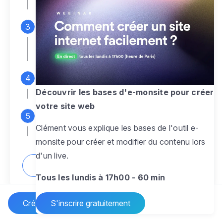
espace d'administration
Personnalisez entièrement le
design
pour créer un site web sur-mesure,
à votre image
Ajoutez des pages
sans limite pour
présenter votre activité, votre passion
Découvrir les bases d'e-monsite pour créer
votre site web
Profitez des fonctionnalités et outils
Clément vous explique les bases de l'outil e-
pour rendre votre site dynamique
monsite pour créer et modifier du contenu lors
d'un live.
Comment créer un site internet ?
Tous les lundis à 17h00 - 60 min
Créer un site Internet
S'inscrire gratuitement
Vos questions sur la création de site