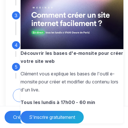
espace d'administration
Personnalisez entièrement le
design
pour créer un site web sur-mesure,
à votre image
Ajoutez des pages
sans limite pour
présenter votre activité, votre passion
Découvrir les bases d'e-monsite pour créer
votre site web
Profitez des fonctionnalités et outils
Clément vous explique les bases de l'outil e-
pour rendre votre site dynamique
monsite pour créer et modifier du contenu lors
d'un live.
Comment créer un site internet ?
Tous les lundis à 17h00 - 60 min
Créer un site Internet
S'inscrire gratuitement
Vos questions sur la création de site