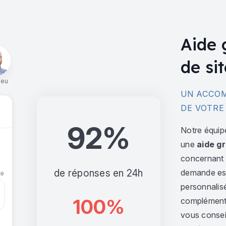
Aide 
de sit
ieu
UN ACCOM
DE VOTRE
92%
Notre équip
une
aide gr
concernant l
de réponses en 24h
demande est 
personnalis
100%
complément,
vous consei