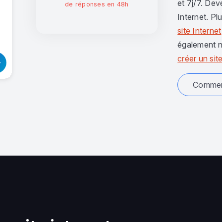
et 7j/7. Dev
de réponses en 48h
Internet. Pl
site Internet
également n
créer un site
Comment