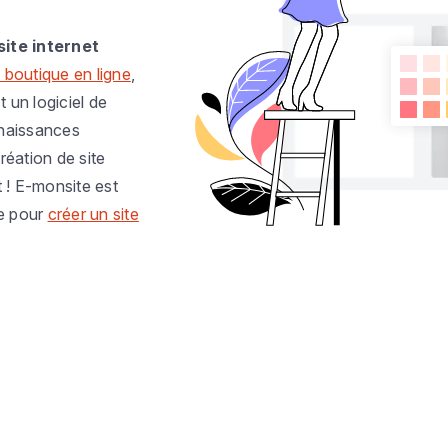
site internet
 boutique en ligne
,
t un logiciel de
nnaissances
réation de site
t ! E-monsite est
e pour
créer un site