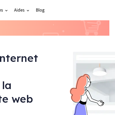
es
Aides
Blog
internet
 la
ite web